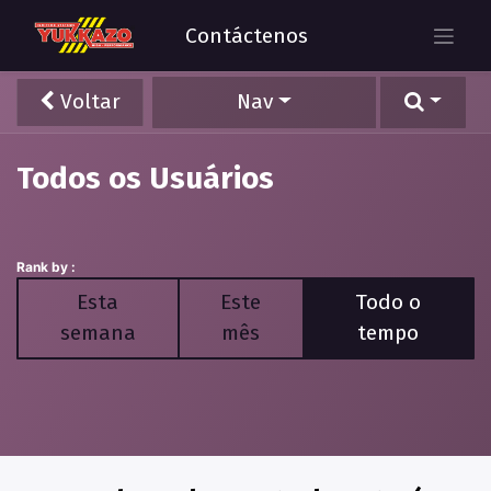
Contáctenos
Voltar
Nav
Todos os Usuários
Rank by :
Esta
Este
Todo o
semana
mês
tempo